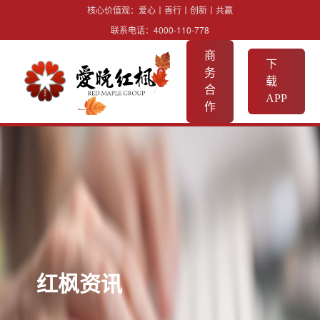
核心价值观：爱心丨善行丨创新丨共赢
联系电话：
4000-110-778
商
下
务
载
合
APP
作
红枫资讯